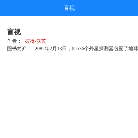
盲视
盲视
作者：
彼得·沃茨
图书简介：
2082年2月13日，65536个外星探测器包围了地