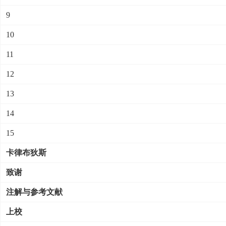
9
10
11
12
13
14
15
卡律布狄斯
致谢
注解与参考文献
上校