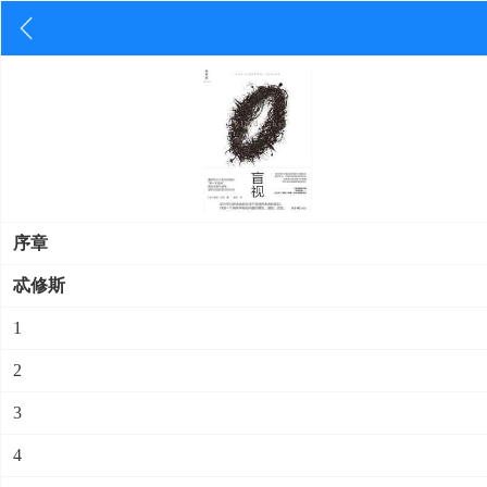
序章
忒修斯
1
2
3
4