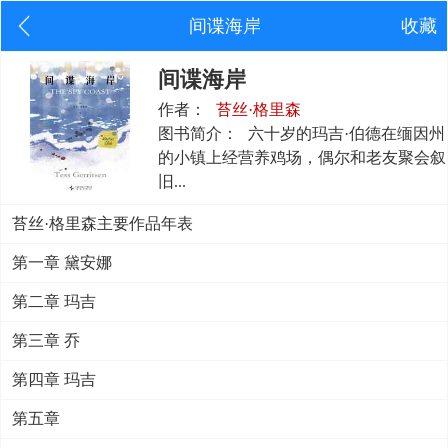
间谍海岸
收藏
间谍海岸
作者：
苔丝·格里森
图书简介：
六十岁的玛吉·伯德在缅因州
的小镇上经营养鸡场，偶尔和老友聚会叙
旧...
苔丝·格里森主要作品年表
第一章 黛安娜
第二章 玛吉
第三章 乔
第四章 玛吉
第五章