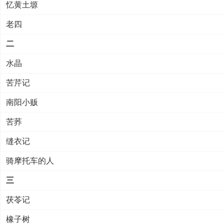
忆黄土塬
老四
二
水晶
苦芹记
南阳小贩
苦荞
缝衣记
骑摩托车的人
三
茯苓记
橡子树