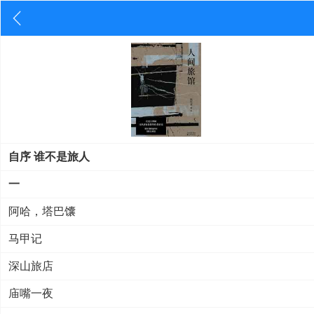
自序 谁不是旅人
一
阿哈，塔巴馕
马甲记
深山旅店
庙嘴一夜