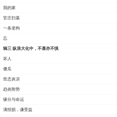
我的家
官庄扫墓
一条老狗
忘
辑三 纵浪大化中，不喜亦不惧
坏人
傻瓜
世态炎凉
趋炎附势
缘分与命运
满招损，谦受益