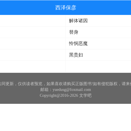
西泽保彦
解体诸因
替身
怜悯恶魔
黑贵妇
共同更新，仅供读者预览，如果喜欢请购买正版图书!如有侵犯版权，请来
邮箱：yuedusg@foxmail.com
Copyright@2016-2026 文学吧