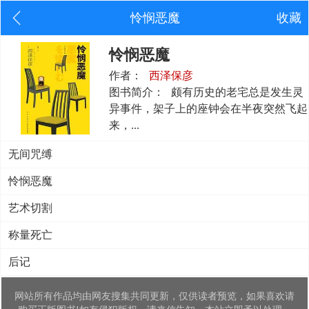
怜悯恶魔
收藏
怜悯恶魔
作者：
西泽保彦
图书简介：
颇有历史的老宅总是发生灵
异事件，架子上的座钟会在半夜突然飞起
来，...
无间咒缚
怜悯恶魔
艺术切割
称量死亡
后记
网站所有作品均由网友搜集共同更新，仅供读者预览，如果喜欢请