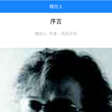
螺丝人
序言
螺丝人 作者：岛田庄司