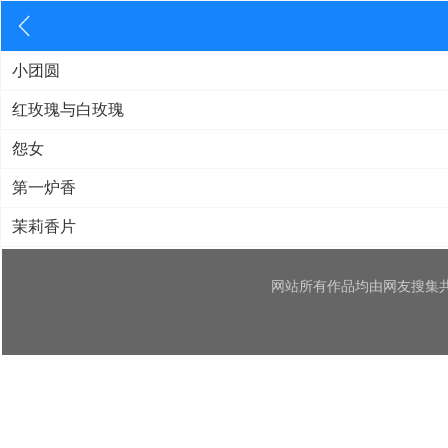
小团圆
红玫瑰与白玫瑰
怨女
第一炉香
茉莉香片
网站所有作品均由网友搜集