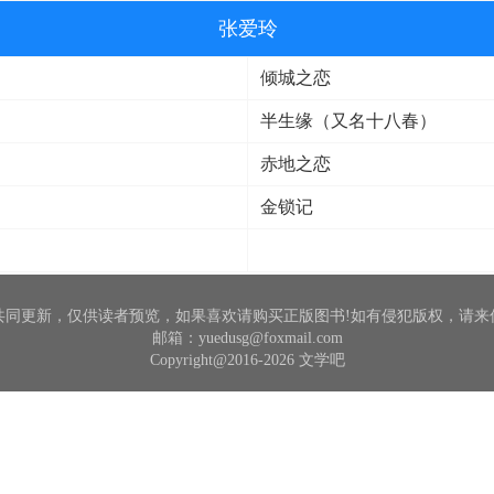
张爱玲
倾城之恋
半生缘（又名十八春）
赤地之恋
金锁记
共同更新，仅供读者预览，如果喜欢请购买正版图书!如有侵犯版权，请来
邮箱：yuedusg@foxmail.com
Copyright@2016-2026 文学吧