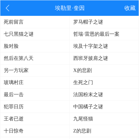
埃勒里·奎因
收藏
死前留言
罗马帽子之谜
七只黑猫之谜
哲瑞·雷恩的最后一案
脸对脸
埃及十字架之谜
然后在第八天
西班牙披肩之谜
另一方玩家
X的悲剧
玻璃村庄
生死之门
最后一击
法国粉末之谜
犯罪日历
中国橘子之谜
王者已逝
九尾怪猫
十日惊奇
Z的悲剧