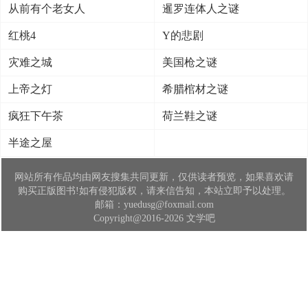
从前有个老女人
暹罗连体人之谜
红桃4
Y的悲剧
灾难之城
美国枪之谜
上帝之灯
希腊棺材之谜
疯狂下午茶
荷兰鞋之谜
半途之屋
网站所有作品均由网友搜集共同更新，仅供读者预览，如果喜欢请
购买正版图书!如有侵犯版权，请来信告知，本站立即予以处理。
邮箱：yuedusg@foxmail.com
Copyright@2016-2026 文学吧