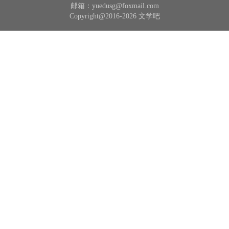
邮箱：yuedusg@foxmail.com
Copyright@2016-2026 文学吧