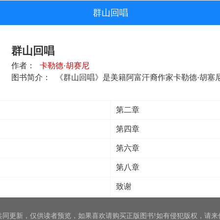
群山回唱
群山回唱
作者：
卡勒德·胡赛尼
图书简介：
《群山回唱》是美籍阿富汗裔作家卡勒德·胡塞尼第三
第二章
第四章
第六章
第八章
致谢
共同更新，仅供读者预览，如果喜欢请购买正版图书!如有侵犯版权，请来