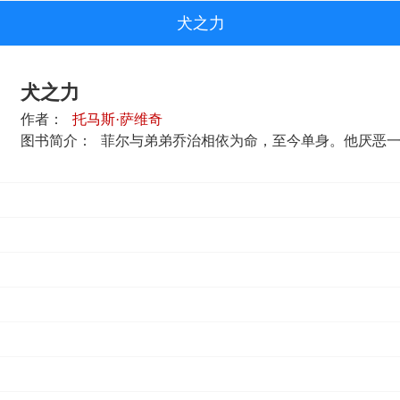
犬之力
犬之力
作者：
托马斯·萨维奇
图书简介：
菲尔与弟弟乔治相依为命，至今单身。他厌恶一切