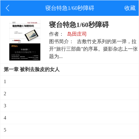
寝台特急1/60秒障碍
收藏
寝台特急1/60秒障碍
作者：
岛田庄司
图书简介：
吉敷竹史系列的第一弹，拉
开“旅行三部曲”的序幕。摄影杂志上一张
题为...
第一章 被剥去脸皮的女人
1
2
3
4
5