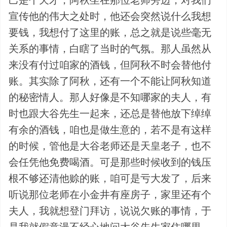
己是个天才，阿秋坐在那位老师旁边，对我们
宣传他的伟大之处时，他还会突然说什么我想
要钱，我想付了这里的账，总之就是说些毫无
关系的事情，白瞎了当时的气氛。那人虽然从
来没有付过咱家的酒钱，但阿秋不时会替他付
账。其实除了阿秋，还有一个不能让阿秋知道
的秘密情人。那人好像是不知哪家的夫人，有
时也跟大谷先生一起来，还总是替他放下绰绰
有余的酒钱，咱也是做生意的，若不是有这样
的时候，管他是大谷老师还是天皇老子，也不
会任凭他免费喝酒。可是那些时候收到的钱压
根不够还清他赊的账，咱可是亏大发了，后来
听说那位老师在小金井有座房子，家里还有个
夫人，我就想登门拜访，说说欠账的事情，于