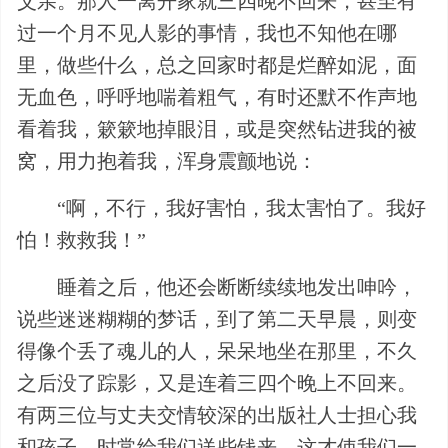
父亲。那人一离开家就三四晚不回来，甚至有
过一个月不见人影的事情，我也不知他在哪
里，做些什么，总之回家时都是烂醉如泥，面
无血色，呼呼地喘着粗气，有时还默不作声地
看着我，簌簌地掉眼泪，或是突然钻进我的被
窝，用力抱着我，浑身震颤地说：
“啊，不行，我好害怕，我太害怕了。我好
怕！救救我！”
睡着之后，他还会断断续续地发出呻吟，
说些迷迷糊糊的梦话，到了第二天早晨，则变
得像个丢了魂儿的人，呆呆地坐在那里，不久
之后没了踪影，又是连着三四个晚上不回来。
有两三位与丈夫交情较深的出版社人士担心我
和孩子，时常给我们送些钱来，这才使我们一