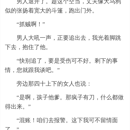
男人退开了。趁这个空当，丈夫像大乌鸦
似的张扬着宽大的斗篷，跑出门外。
“抓贼啊！”
男人大吼一声，正要追出去，我光着脚跳
下去，抱住了他。
“快别追了，要是受伤可不好。剩下的事
情，您就跟我谈吧。”
旁边那四十上下的女人也说：
“是啊，孩子他爹。那疯子有刀，什么都做
得出来。”
“混账！咱们去报警。这下我可不留情面
了。”