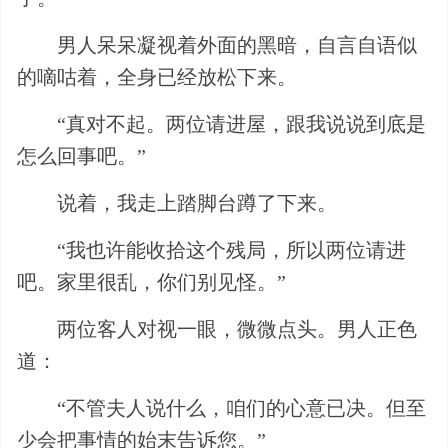
男人呆呆凝视着外面的黑暗，自言自语似
的嘀咕着，全身已经放松下来。
“真对不起。两位请进屋，跟我说说到底是
怎么回事吧。”
说着，我走上踏脚台蹲了下来。
“我也许能收拾这个残局，所以两位请进
吧。家里很乱，你们别见怪。”
两位客人对视一眼，微微点头。男人正色
道：
“不管夫人说什么，咱们的心意已决。但至
少会把事情的始末告诉您。”