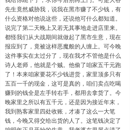
我给你跪下了，求你今后别再上门。可是大谷
先生竟然威胁我，说我在黑市赚了不少钱，有
什么资格对他说这些，还说他可什么都知道。
说完了第二天晚上又若无其事地走进店里来。
都怪我们从大战期间就做起了黑市生意，现在
报应到了，竟被这样恶魔般的人缠上。可今晚
这件事实在太过分了，现在我才不管他是什么
诗人老师，他就是个贼。他偷了咱家五千元跑
了！本来咱家要花不少钱进货，家里顶多只有
五百一千的现金，这可是真的，咱们卖点吃喝
赚到的钱全是左手转右手，都用去拿货了。今
晚家里之所以有五千元，还是因为接近年末，
我到熟客家里四处收账，才凑了这么一大笔
钱，今晚又得交给出货的人了。这笔钱决定了