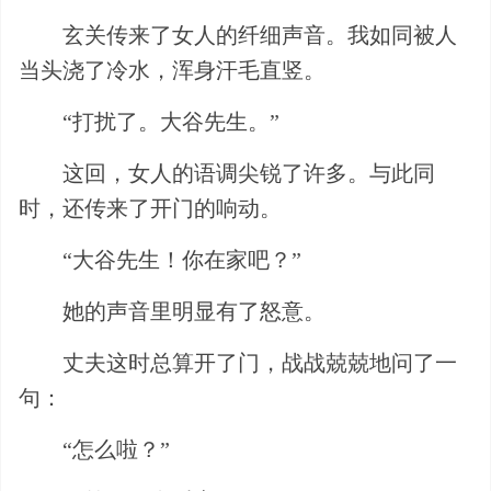
玄关传来了女人的纤细声音。我如同被人
当头浇了冷水，浑身汗毛直竖。
“打扰了。大谷先生。”
这回，女人的语调尖锐了许多。与此同
时，还传来了开门的响动。
“大谷先生！你在家吧？”
她的声音里明显有了怒意。
丈夫这时总算开了门，战战兢兢地问了一
句：
“怎么啦？”