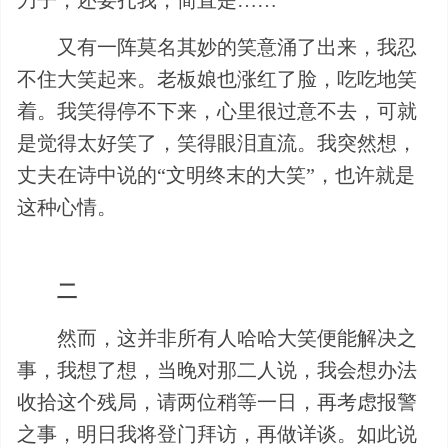
刀子，还要扎我，简直是……”
又有一阵莫名其妙的笑意涌了出来，我忍
不住大笑起来。老板娘也涨红了脸，吃吃地笑
着。我笑得停不下来，心里很过意不去，可就
是觉得太好笑了，笑得眼泪直流。我突然想，
丈夫在诗中说的“文明终末的大笑”，也许就是
这种心情。
二
然而，这并非所有人哈哈大笑便能解决之
事，我想了想，当晚对那二人说，我会想办法
收拾这个残局，请两位稍等一日，再考虑报警
之事，明日我将登门拜访，再做详谈。如此说