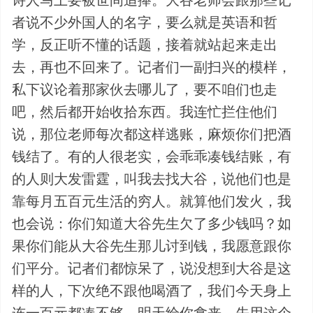
诗人马上要被世间追捧。大谷老师会跟那些记
者说不少外国人的名字，要么就是英语和哲
学，反正听不懂的话题，接着就站起来走出
去，再也不回来了。记者们一副扫兴的模样，
私下议论着那家伙去哪儿了，要不咱们也走
吧，然后都开始收拾东西。我连忙拦住他们
说，那位老师每次都这样逃账，麻烦你们把酒
钱结了。有的人很老实，会乖乖凑钱结账，有
的人则大发雷霆，叫我去找大谷，说他们也是
靠每月五百元生活的穷人。就算他们发火，我
也会说：你们知道大谷先生欠了多少钱吗？如
果你们能从大谷先生那儿讨到钱，我愿意跟你
们平分。记者们都惊呆了，说没想到大谷是这
样的人，下次绝不跟他喝酒了，我们今天身上