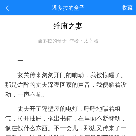
潘多拉的盒子
收藏
维庸之妻
潘多拉的盒子 作者：太宰治
一
玄关传来匆匆开门的响动，我被惊醒了。
那是烂醉的丈夫深夜回家的声音，我便躺着没
动，一声不吭。
丈夫开了隔壁屋的电灯，呼呼地喘着粗
气，拉开抽屉，拖出书箱，在里面不断翻动，
像在找什么东西。不一会儿，那边又传来了一