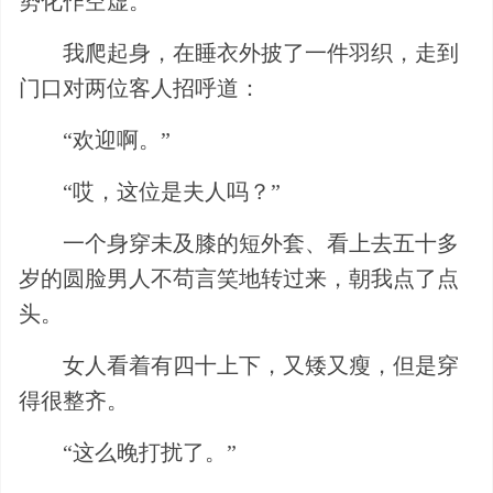
势化作空虚。
我爬起身，在睡衣外披了一件羽织，走到
门口对两位客人招呼道：
“欢迎啊。”
“哎，这位是夫人吗？”
一个身穿未及膝的短外套、看上去五十多
岁的圆脸男人不苟言笑地转过来，朝我点了点
头。
女人看着有四十上下，又矮又瘦，但是穿
得很整齐。
“这么晚打扰了。”