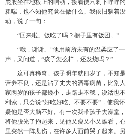
屁股坐在地板上的响动，接着便只剩下呼呼的
粗喘，也不知他究竟在做什么。我依旧躺着没
动，说了一句：
“回来啦。饭吃了吗？橱子里有饭团。”
“哦，谢谢。”他用前所未有的温柔应了一
声，又问道，“孩子怎么样，还发烧吗？”
这可真稀奇。孩子明年就四岁了，不知是
营养不良，还是沾了丈夫的酒毒病菌，比别人
家两岁的孩子都矮小，走路走不稳，说话也不
利索，只会说“好吃好吃、不要不要”，使我怀
疑他是否大脑不好。有一次我带孩子去澡堂，
将他脱光了抱起来，见他又瘦又小又难看，心
里突然一阵悲伤，在许多人面前哭了起来。另