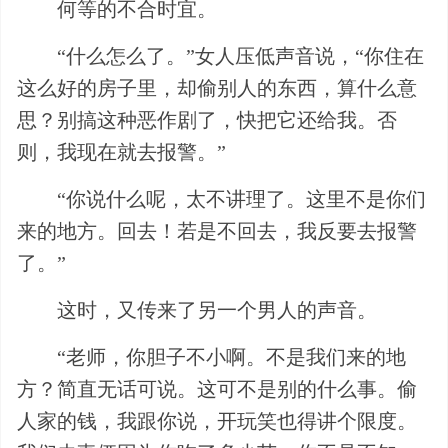
何等的不合时宜。
“什么怎么了。”女人压低声音说，“你住在
这么好的房子里，却偷别人的东西，算什么意
思？别搞这种恶作剧了，快把它还给我。否
则，我现在就去报警。”
“你说什么呢，太不讲理了。这里不是你们
来的地方。回去！若是不回去，我反要去报警
了。”
这时，又传来了另一个男人的声音。
“老师，你胆子不小啊。不是我们来的地
方？简直无话可说。这可不是别的什么事。偷
人家的钱，我跟你说，开玩笑也得讲个限度。