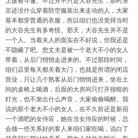
上披着斗篷。不过并不只是大谷先生，那时东
京还没什么穿着防空服装出来走动的人，大家
基本都穿普通的衣服，所以咱们也没觉得当时
的大谷先生有多奇怪。那天，大谷先生并不是
一个人。当着夫人的面实在不好说，但我还是
不隐瞒了吧。您丈夫是被一个老大不小的女人
带着，从后门悄悄走进来的。不过那段时间，
咱们店里每天都关着大门，也就是所谓的闭店
营业，只让几个熟客从后门悄悄进来，坐在土
间的桌椅上喝酒，后面的大房间只打开很暗的
灯光，也不发出什么声音，大家偷偷喝醉。我
说的那个老大不小的女人，在不久前还是新宿
一个酒吧的女侍应，她在当女侍应的时候，总
会领一些关系好的客人来咱们家吃喝，说白了