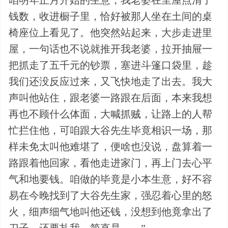
咱明年正月开始的生意，我老婆在里屋点清了
钱数，收进橱子里，恰好被那人坐在土间的桌
椅座位上看见了。他突然站起来，大步走进里
屋，一句话也不说就推开我老婆，拉开抽屉一
把抓走了五千元的钞票，塞进斗篷口袋里，趁
我们还没反应过来，又飞快地走了出去。我大
声叫他站住，跟老婆一路跟在后面，本来我想
再也不顾什么体面，大喊抓贼，让路上的人帮
忙拦住他，可咱跟大谷先生毕竟相识一场，那
样未免太叫他难堪了，便啥也没说，盘算着一
路跟着他回家，看他走进家门，再上门去心平
气和地要钱。咱做的毕竟是小本生意，好不容
易在今晚找到了大谷先生家，强忍着心里的怒
火，细声细气地叫他还钱，没想到他竟拿出了