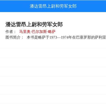
潘达雷昂上尉和劳军女郎
潘达雷昂上尉和劳军女郎
作者：
马里奥·巴尔加斯·略萨
图书简介：
本书是略萨于1973—1974年在巴塞罗那的萨利亚