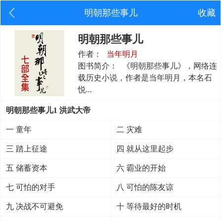
明朝那些事儿
收藏
明朝那些事儿
作者：
当年明月
图书简介：
《明朝那些事儿》，网络连
载历史小说，作者是当年明月，本名石
悦...
明朝那些事儿1 洪武大帝
一 童年
二 灾难
三 踏上征途
四 就从这里起步
五 储蓄资本
六 霸业的开始
七 可怕的对手
八 可怕的陈友谅
九 决战不可避免
十 等待最好的时机