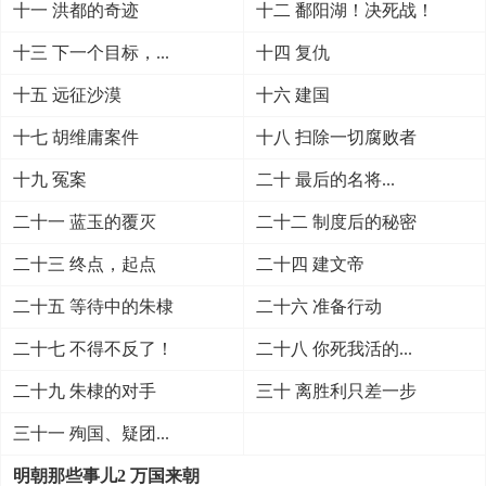
十一 洪都的奇迹
十二 鄱阳湖！决死战！
十三 下一个目标，...
十四 复仇
十五 远征沙漠
十六 建国
十七 胡维庸案件
十八 扫除一切腐败者
十九 冤案
二十 最后的名将...
二十一 蓝玉的覆灭
二十二 制度后的秘密
二十三 终点，起点
二十四 建文帝
二十五 等待中的朱棣
二十六 准备行动
二十七 不得不反了！
二十八 你死我活的...
二十九 朱棣的对手
三十 离胜利只差一步
三十一 殉国、疑团...
明朝那些事儿2 万国来朝