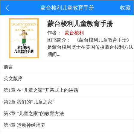
蒙台梭利儿童教育手册
收藏
蒙台梭利儿童教育手册
作者：
蒙台梭利
图书简介：
《蒙台梭利儿童教育手册》
是蒙台梭利博士在美国传授蒙台梭利方法
期间...
前言
英文版序
第1章 在“儿童之家”开幕式上的讲话
第2章 我们的“儿童之家”
第3章 “儿童之家”的教育方法
第4章 运动神经培养