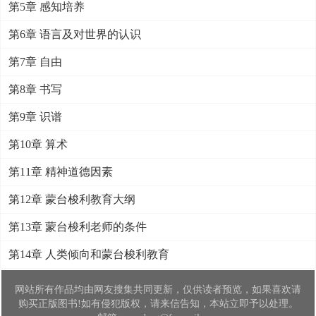
第5章 感知培养
第6章 语言及对世界的认识
第7章 自由
第8章 书写
第9章 识谱
第10章 算术
第11章 精神道德因素
第12章 蒙台梭利教育大纲
第13章 蒙台梭利老师的条件
第14章 人类倾向和蒙台梭利教育
网站所有作品均由网友搜集共同更新，仅供读者预览，如果喜欢请
购买正版图书!如有侵犯版权，请来信告知，本站立即予以处理。