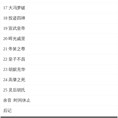
17 大冯梦破
18 投迹四禅
19 宣武皇帝
20 晖光戚里
21 帝舅之尊
22 皇子不昌
23 胡嫔充华
24 高肇之死
25 灵后胡氏
余音 :时间休止
后记