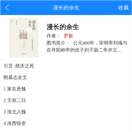
漫长的余生
收藏
漫长的余生
作者：
罗新
图书简介：
公元466年，宋明帝刘彧与
在寻阳称帝的侄子刘子勋二帝并立...
引言 :慈庆之死
附墓志全文
1 家在悬瓠
2 天有二日
3 淮北入魏
4 淮西惊变