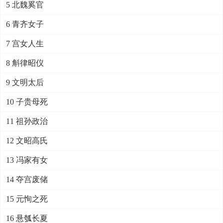
5 北魏奚官
6 青齐女子
7 宫女人生
8 斛律昭仪
9 文明太后
10 子贵母死
11 祖孙政治
12 文昭高氏
13 冯家有女
14 夺宫废储
15 元恂之死
16 悬瓠长夏