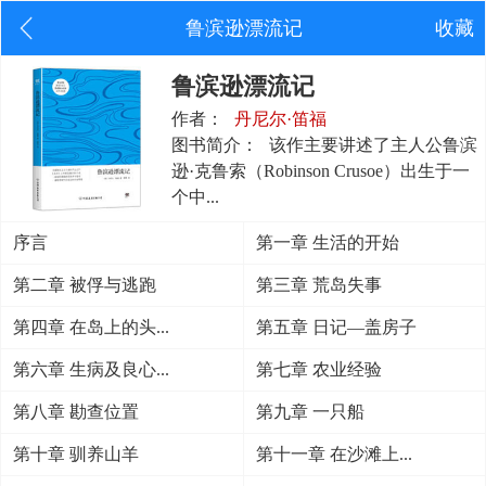
鲁滨逊漂流记
收藏
鲁滨逊漂流记
作者：
丹尼尔·笛福
图书简介：
该作主要讲述了主人公鲁滨
逊·克鲁索（Robinson Crusoe）出生于一
个中...
序言
第一章 生活的开始
第二章 被俘与逃跑
第三章 荒岛失事
第四章 在岛上的头...
第五章 日记—盖房子
第六章 生病及良心...
第七章 农业经验
第八章 勘查位置
第九章 一只船
第十章 驯养山羊
第十一章 在沙滩上...