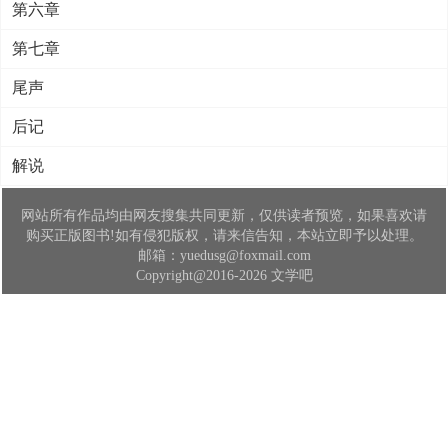
第六章
第七章
尾声
后记
解说
网站所有作品均由网友搜集共同更新，仅供读者预览，如果喜欢请
购买正版图书!如有侵犯版权，请来信告知，本站立即予以处理。
邮箱：yuedusg@foxmail.com
Copyright@2016-2026 文学吧