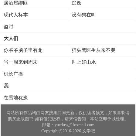
居酒屋绑匪
逃逸
现代人标本
没有狗在叫
盗时
大人们
你爷爷脑子里有龙
猫头鹰医生从来不哭
当一周来到周末
世上好山水
机长广播
我
在雪地犹豫
网站所有作品均由网友搜集共同更新，仅供读者预览，如果喜欢请
购买正版图书!如有侵犯版权，请来信告知，本站立即予以处理。
邮箱：yuedusg@foxmail.com
Copyright@2016-2026 文学吧