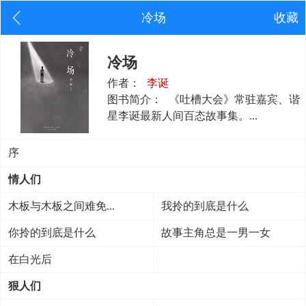
冷场
收藏
冷场
作者：
李诞
图书简介：
《吐槽大会》常驻嘉宾、谐
星李诞最新人间百态故事集。...
序
情人们
木板与木板之间难免...
我拎的到底是什么
你拎的到底是什么
故事主角总是一男一女
在白光后
狠人们