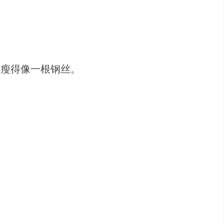
却瘦得像一根钢丝。