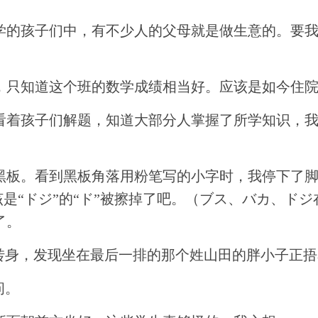
学的孩子们中，有不少人的父母就是做生意的。要
，只知道这个班的数学成绩相当好。应该是如今住
看着孩子们解题，知道大部分人掌握了所学知识，
黑板。看到黑板角落用粉笔写的小字时，我停下了脚
是“ドジ”的“ド”被擦掉了吧。（ブス、バカ、ドジ在
了。
一转身，发现坐在最后一排的那个姓山田的胖小子正
问。