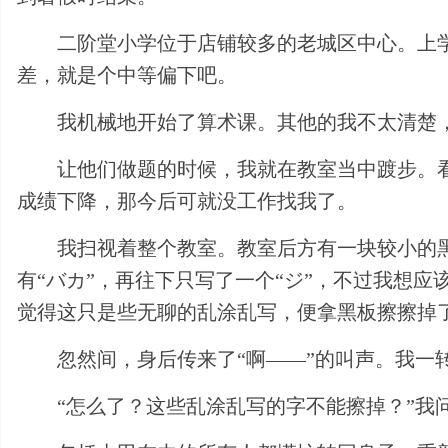
二阶堂小学位于店铺较多的老城区中心。上
差，就是个中等偏下吧。
我机械地开始了算术课。其他的我不太清楚
让他们做题的时候，我就在教室当中踱步。
成绩下降，那今后可就没工作找我了。
我扫视着整个教室。教室后方有一块较小的
有“バカ”，再往下只写了一个“ジ”，不过我想应该
觉得这只是些无聊的乱涂乱写，便拿黑板擦擦掉
忽然间，身后传来了“啊——”的叫声。我
“怎么了？这些乱涂乱写的字不能擦掉？”我