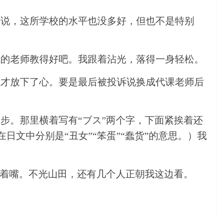
我说，这所学校的水平也没多好，但也不是特别
院的老师教得好吧。我跟着沾光，落得一身轻松。
我才放下了心。要是最后被投诉说换成代课老师后
步。那里横着写有“ブス”两个字，下面紧挨着还
日文中分别是“丑女”“笨蛋”“蠢货”的意思。）我
捂着嘴。不光山田，还有几个人正朝我这边看。