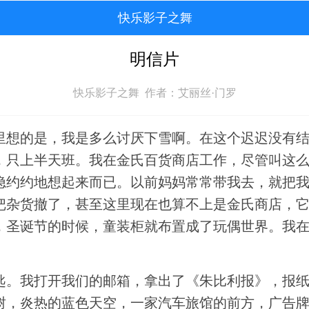
快乐影子之舞
明信片
快乐影子之舞 作者：艾丽丝·门罗
里想的是，我是多么讨厌下雪啊。在这个迟迟没有
，只上半天班。我在金氏百货商店工作，尽管叫这
隐约约地想起来而已。以前妈妈常常带我去，就把
把杂货撤了，甚至这里现在也算不上是金氏商店，
，圣诞节的时候，童装柜就布置成了玩偶世界。我
匙。我打开我们的邮箱，拿出了《朱比利报》，报
树，炎热的蓝色天空，一家汽车旅馆的前方，广告