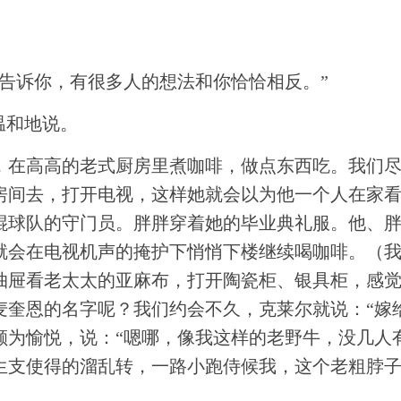
告诉你，有很多人的想法和你恰恰相反。”
温和地说。
，在高高的老式厨房里煮咖啡，做点东西吃。我们
房间去，打开电视，这样她就会以为他一个人在家
棍球队的守门员。胖胖穿着她的毕业典礼服。他、
就会在电视机声的掩护下悄悄下楼继续喝咖啡。（
抽屉看老太太的亚麻布，打开陶瓷柜、银具柜，感
奎恩的名字呢？我们约会不久，克莱尔就说：“嫁给
颇为愉悦，说：“嗯哪，像我这样的老野牛，没几人
生支使得的溜乱转，一路小跑侍候我，这个老粗脖