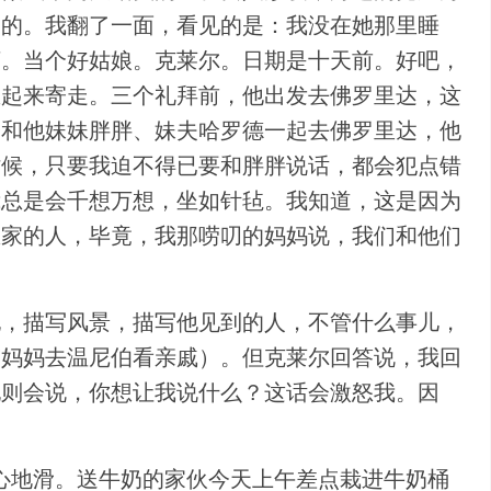
写的。我翻了一面，看见的是：我没在她那里睡
坏。当个好姑娘。克莱尔。日期是十天前。好吧，
想起来寄走。三个礼拜前，他出发去佛罗里达，这
会和他妹妹胖胖、妹夫哈罗德一起去佛罗里达，他
时候，只要我迫不得已要和胖胖说话，都会犯点错
我总是会千想万想，坐如针毡。我知道，这是因为
恩家的人，毕竟，我那唠叨的妈妈说，我们和他们
他，描写风景，描写他见到的人，不管什么事儿，
带妈妈去温尼伯看亲戚）。但克莱尔回答说，我回
他则会说，你想让我说什么？这话会激怒我。因
心地滑。送牛奶的家伙今天上午差点栽进牛奶桶