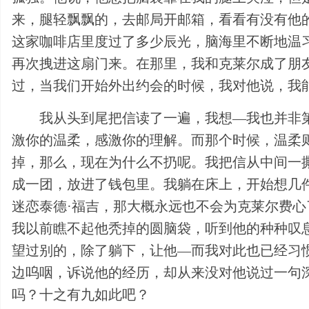
来，腿轻飘飘的，去邮局开邮箱，看看有没有他
这家咖啡店里度过了多少辰光，脑海里不断地温
再次拽进这扇门来。在那里，我和克莱尔成了朋
过，当我们开始外出约会的时候，我对他说，我
我从头到尾把信读了一遍，我想—我也并非
激你的温柔，感激你的理解。而那个时候，温柔
掉，那么，现在为什么不扔呢。我把信从中间一
成一团，放进了钱包里。我躺在床上，开始想几
迷恋泰德·福吉，那大概永远也不会为克莱尔费
我以前瞧不起他秃掉的圆脑袋，听到他的种种叹
望过别的，除了躺下，让他—而我对此也已经习
边呜咽，诉说他的经历，却从来没对他说过一句
吗？十之有九如此吧？