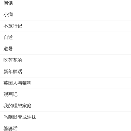
闲谈
小病
不旅行记
自述
避暑
吃莲花的
新年醉话
英国人与猫狗
观画记
我的理想家庭
当幽默变成油抹
婆婆话