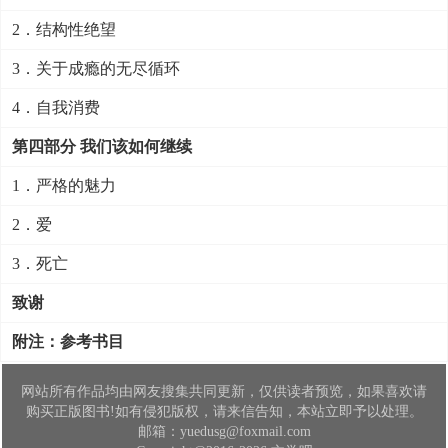
2．结构性绝望
3．关于成瘾的无尽循环
4．自我消费
第四部分 我们该如何继续
1．严格的魅力
2．爱
3．死亡
致谢
附注：参考书目
网站所有作品均由网友搜集共同更新，仅供读者预览，如果喜欢请
购买正版图书!如有侵犯版权，请来信告知，本站立即予以处理。
邮箱：yuedusg@foxmail.com