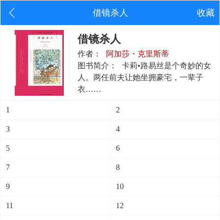
借镜杀人
收藏
借镜杀人
作者：
阿加莎・克里斯蒂
图书简介：
卡莉•路易丝是个奇妙的女
人。两任前夫让她坐拥豪宅，一辈子
衣……
1
2
3
4
5
6
7
8
9
10
11
12