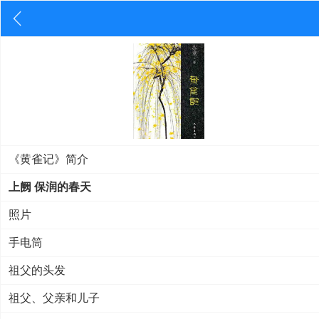
《黄雀记》简介
上阙 保润的春天
照片
手电筒
祖父的头发
祖父、父亲和儿子