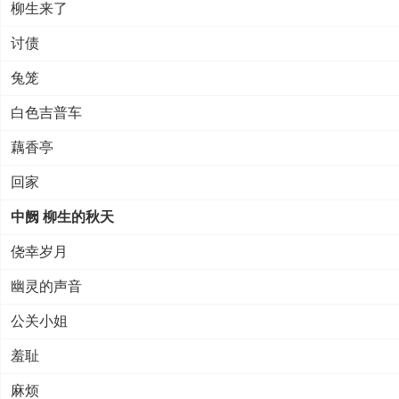
柳生来了
讨债
兔笼
白色吉普车
藕香亭
回家
中阙 柳生的秋天
侥幸岁月
幽灵的声音
公关小姐
羞耻
麻烦