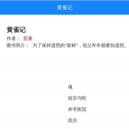
黄雀记
黄雀记
作者：
苏童
图书简介：
为了保持遗照的“新鲜”，祖父年年都要拍遗照。某
魂
祖宗与蛇
井亭医院
四月