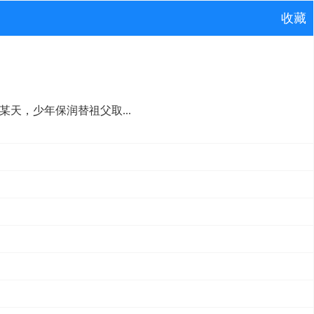
收藏
天，少年保润替祖父取...