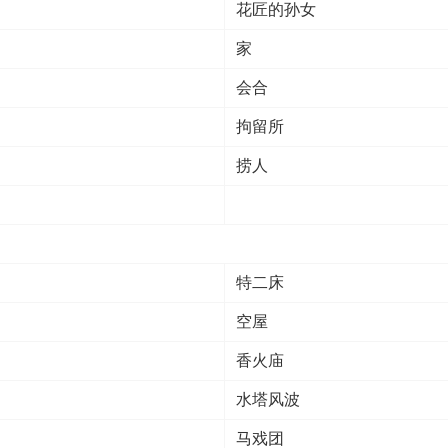
花匠的孙女
家
会合
拘留所
捞人
特二床
空屋
香火庙
水塔风波
马戏团