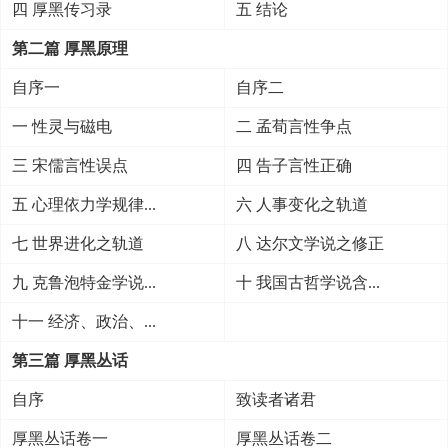
四 厚黑传习录
五 结论
第二篇 厚黑原理
自序一
自序二
一 性灵与磁电
二 孟荀言性争点
三 宋儒言性误点
四 告子言性正确
五 心理依力学规律...
六 人事变化之轨道
七 世界进化之轨道
八 达尔文学说之修正
九 克鲁泡特金学说...
十 我国古哲学说含...
十一 经济、政治、...
第三篇 厚黑丛话
自序
致读者诸君
厚黑丛话卷一
厚黑丛话卷二