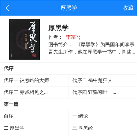
厚黑学
收藏
厚黑学
作者：
李宗吾
图书简介：
《厚黑学》为民国年间李宗
吾先生所作，他在厚黑学一书中，阐述...
代序
代序一 被忽略的大师
代序二 蜀中楚狂人
代序三 赤诚相见之...
代序四 狂狷嘲世一...
第一篇
自序
一 绪论
二 厚黑学
三 厚黑经