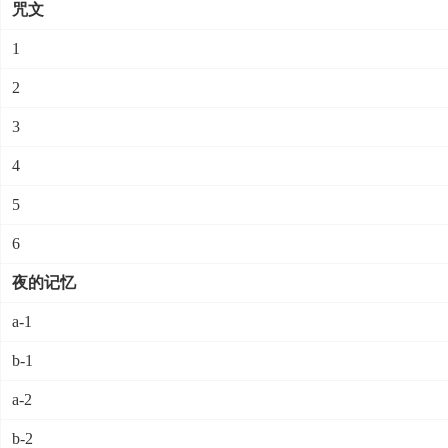
咒文
1
2
3
4
5
6
夜的记忆
a-1
b-1
a-2
b-2