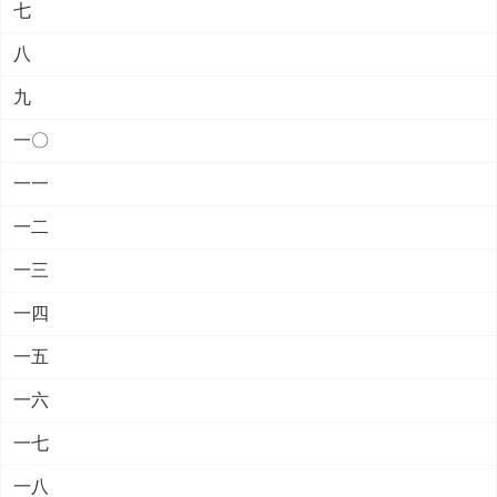
七
八
九
一〇
一一
一二
一三
一四
一五
一六
一七
一八