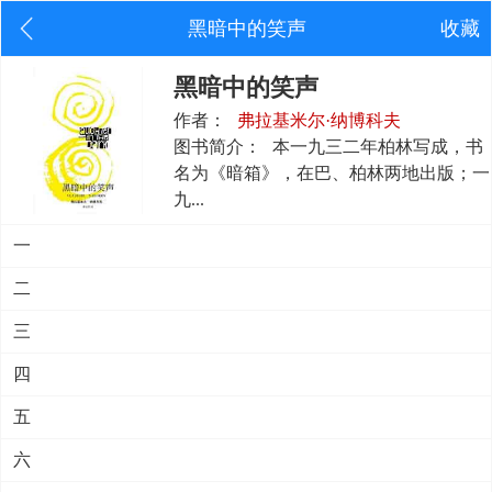
黑暗中的笑声
收藏
黑暗中的笑声
作者：
弗拉基米尔·纳博科夫
图书简介：
本一九三二年柏林写成，书
名为《暗箱》，在巴、柏林两地出版；一
九...
一
二
三
四
五
六