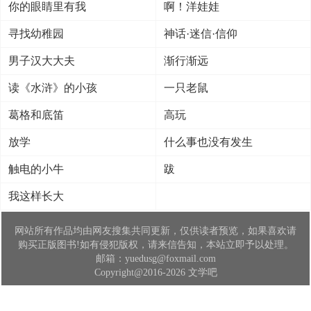
你的眼睛里有我
啊！洋娃娃
寻找幼稚园
神话·迷信·信仰
男子汉大大夫
渐行渐远
读《水浒》的小孩
一只老鼠
葛格和底笛
高玩
放学
什么事也没有发生
触电的小牛
跋
我这样长大
网站所有作品均由网友搜集共同更新，仅供读者预览，如果喜欢请
购买正版图书!如有侵犯版权，请来信告知，本站立即予以处理。
邮箱：yuedusg@foxmail.com
Copyright@2016-2026 文学吧