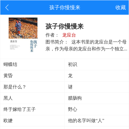
孩子你慢慢来
收藏
孩子你慢慢来
作者：
龙应台
图书简介：
这本书里的龙应台是一个母
亲，作为母亲的龙应台和作为一个独立...
蝴蝶结
初识
黄昏
龙
那是什么？
谜
黑人
腊肠狗
终于嫁给了王子
野心
欧嬷
他的名字叫做“人”