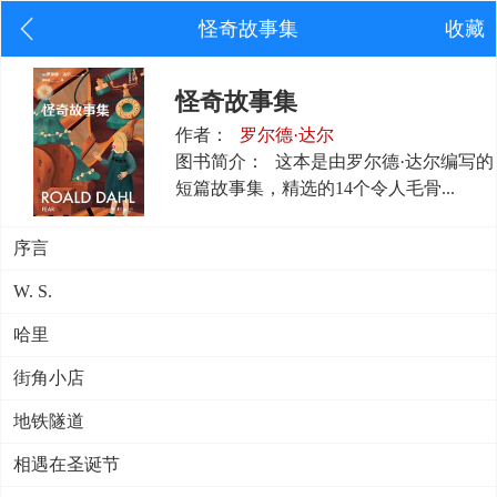
怪奇故事集
收藏
怪奇故事集
作者：
罗尔德·达尔
图书简介：
这本是由罗尔德·达尔编写的
短篇故事集，精选的14个令人毛骨...
序言
W. S.
哈里
街角小店
地铁隧道
相遇在圣诞节