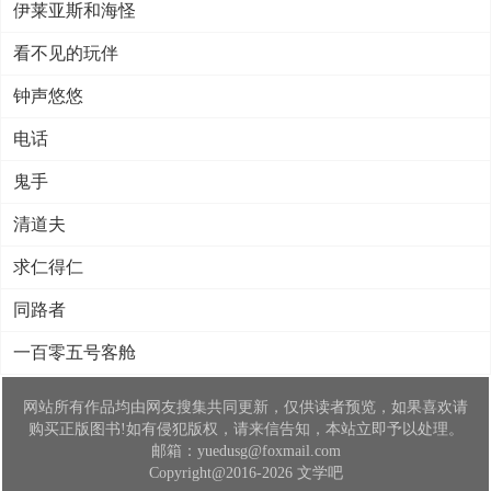
伊莱亚斯和海怪
看不见的玩伴
钟声悠悠
电话
鬼手
清道夫
求仁得仁
同路者
一百零五号客舱
网站所有作品均由网友搜集共同更新，仅供读者预览，如果喜欢请
购买正版图书!如有侵犯版权，请来信告知，本站立即予以处理。
邮箱：yuedusg@foxmail.com
Copyright@2016-2026 文学吧