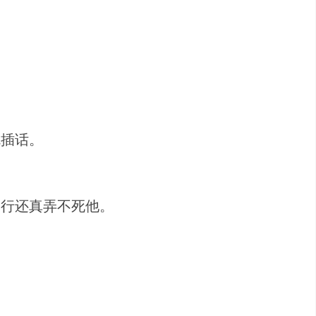
就插话。
道行还真弄不死他。