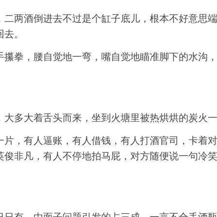
，二两酒倒进去不过是个缸子底儿，根本不好意思
回去。
手攥拳，腰自觉地一弯，嘴自觉地瞄准脚下的水沟
，大多大着舌头而来，坐到火塘里被热烘烘的炭火
一片，有人逼账，有人借钱，有人打酒官司，卡着
英俊非凡，有人不停地拍马屁，对方随便说一句冷