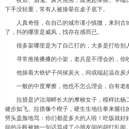
夜店、酒鬼、炭火熊熊，难免起摩擦。争端
下手没轻重，常有人被揍晕在桌子底下。
人真奇怪，在自己的城市谨小慎微，来到古
了，抖的哪里是威风，找存在感而已。
很多架哪里是为了自己打的，大多是打给别
寻常推推搡搡的小架，老兵是不理会的，你
他操着大铁铲子伺候炭火，间或端起温在炭
一般的中度摩擦，他也不怎么理会，自有老
拉措是泸沽湖畔长大的摩梭女子，模样比杨
健步如飞。拉措像个楔子，硬生生地往拳来腿往
劈头盖脸地骂：你们都是多大的人啦！吃饭就好
间的斗殴被她一句话骂成了小朋友间的胡打乱闹