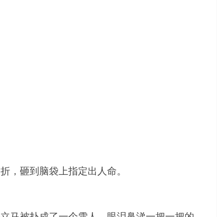
骨折，砸到脑袋上指定出人命。
手立马被扑成了一个雪人，眼泪鼻涕一把一把的。