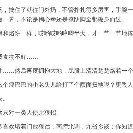
腕，擒住了就往门外扔，不管挣扎得多厉害，手腕
微一晃，不论是掏心拳还是撩阴脚全都擦身而过。
得和烙饼一样，哎哟哎哟哼唧半天，才一节一节地
费食物不好……
冲……然后再度拥抱大地，屁股上清清楚楚烙着一
么个瘦巴巴的小老头儿给打了个颜面扫地呢？更丢
去。
兵只对一类人使此狠招。
多喜欢堵着门放狠话，南腔北调，九省乡谈：你知