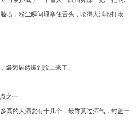
着脸喷，粉尘瞬间堰塞住舌头，呛得人满地打滚
奇，爆菊居然爆到脸上来了。
地点之一。
人多高的大酒瓮有十几个，最香莫过酒气，封盖一