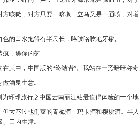
对方咳嗽，对方只要一咳嗽，立马又是一通喷，对
白色的口水拖得有半尺长，咯吱咯吱地牙碜。
装疯，爆你的菊！
立在其中，中国版的“终结者”。我站在一旁暗暗称
专做酒鬼生意。
列为环球旅行之中国云南丽江站最值得体验的十个
，但大不过他们家的青梅酒、玛卡酒和樱桃酒。半
酸、口内生津。