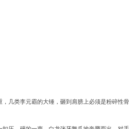
重，几类李元霸的大锤，砸到肩膀上必须是粉碎性
一扣压，砰的一声，白龙张牙舞爪地奔腾而出，对