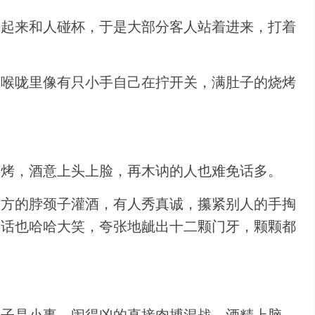
端起来和人碰杯，于是大部分客人站着进来，打着
，喉咙里像有只小手自己在拧开关，满肚子的烧烤
一烤，酒意上头上脸，再木讷的人也难免话多。
对方的脖颈子灌酒，有人秀真诚，攥紧别人的手掏
笑话也哈哈大笑，夸张地龇出十二颗门牙，颗颗都