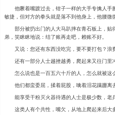
他噘着嘴踱过去，钳子一样的大手专擒人手
敏捷，但对方的拳头就是落不到他身上，他腰微
部分被扔出门的人大马趴摔在青石板上，贴
弟，笑眯眯地说：结了账再走吧，赖账不好。
又说：您还有东西没吃完，要不要打包？浪
还有一部分人士越挫越勇，爬起来又往门里
怎么说也是一百五六十斤的人，怎么就被这
他们都蛮委屈，揉着屁股，噙着泪花蹒跚离
能享受干粉灭火器待遇的人士是极少数，老
这类人有个共性，嘴欠，从地上爬起来后大