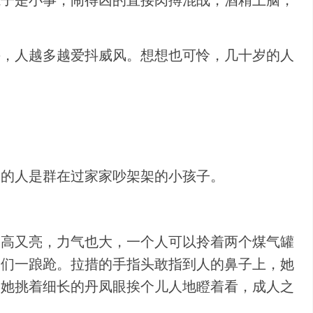
瓶子是小事，闹得凶的直接肉搏混战，酒精上脑，
手，人越多越爱抖威风。想想也可怜，几十岁的人
擦的人是群在过家家吵架架的小孩子。
又高又亮，力气也大，一个人可以拎着两个煤气罐
爷们一踉跄。拉措的手指头敢指到人的鼻子上，她
！她挑着细长的丹凤眼挨个儿人地瞪着看，成人之