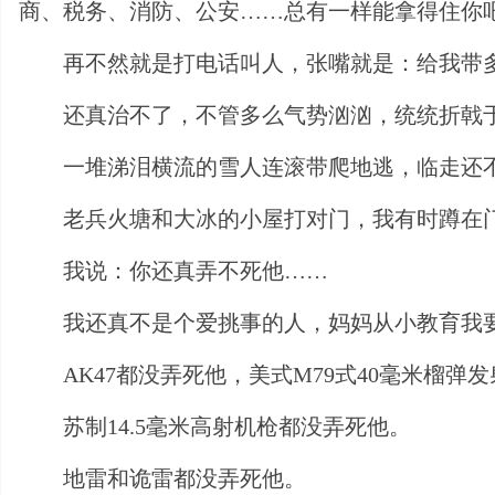
商、税务、消防、公安……总有一样能拿得住你
再不然就是打电话叫人，张嘴就是：给我带
还真治不了，不管多么气势汹汹，统统折戟
一堆涕泪横流的雪人连滚带爬地逃，临走还
老兵火塘和大冰的小屋打对门，我有时蹲在
我说：你还真弄不死他……
我还真不是个爱挑事的人，妈妈从小教育我
AK47都没弄死他，美式M79式40毫米榴弹
苏制14.5毫米高射机枪都没弄死他。
地雷和诡雷都没弄死他。