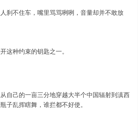
的人刹不住车，嘴里骂骂咧咧，音量却并不敢放
解开这种约束的钥匙之一。
以从自己的一亩三分地穿越大半个中国辐射到滇西
酒瓶子乱挥瞎舞，谁拦都不好使。