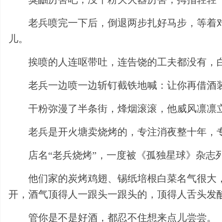
老兵喷完一下后，倒退两步扎好马步，等着
儿。
挨喷的人连呕带吐，连告饶的工夫都没有，
老兵一边喷一边斩钉截铁地喊：让你再借酒
干粉弥漫了半条街，烽烟滚滚，他威风凛凛
老兵是开火塘卖烧烤的，专注消夜整十年，
店名“老兵烧烤”，一度被《孤独星球》杂志
他们家的炭烤鸡翅、锡纸培根白菜名气很大
开，酒气顶得人一跟头一跟头的，顶得人舌头发
管你是不是好酒，都忍不住想来点儿尝尝。