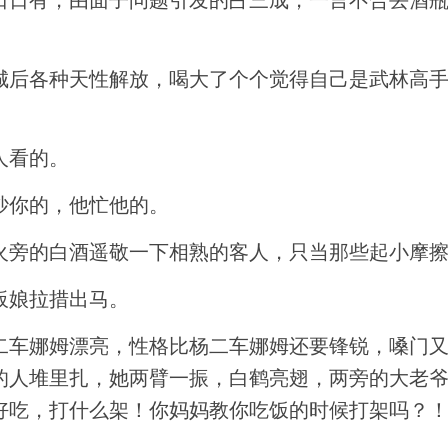
日日有，由面子问题引发的占三成，一言不合丢酒
城后各种天性解放，喝大了个个觉得自己是武林高
人看的。
吵你的，他忙他的。
火旁的白酒遥敬一下相熟的客人，只当那些起小摩
板娘拉措出马。
二车娜姆漂亮，性格比杨二车娜姆还要锋锐，嗓门
的人堆里扎，她两臂一振，白鹤亮翅，两旁的大老
好吃，打什么架！你妈妈教你吃饭的时候打架吗？
。