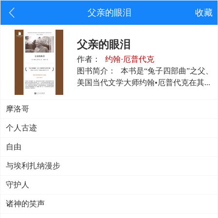
父亲的眼泪
收藏
父亲的眼泪
作者：
约翰·厄普代克
图书简介：
本书是“兔子四部曲”之父、
美国当代文学大师约翰•厄普代克在其...
摩洛哥
个人古迹
自由
与埃利扎纳漫步
守护人
诸神的笑声