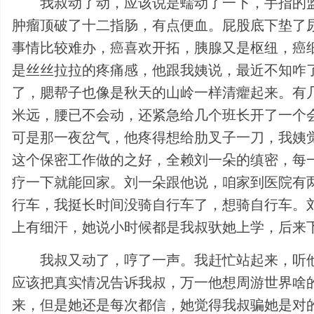
我叔动了动，应该说是蠕动了一下，手指的
肿瘤顶破了十二指肠，有点便血。屁股底下垫了
事情比较难办，癌喜欢开拓，胰腺又是枢纽，癌
是丝丝拉拉的疼痛感，他跟我姨说，最近不知咋
了，腮帮子也像是秋天的山岭一样清癯起来。有
米远，腰已不会动，还紧急给几个班长开了一个
可是那一夜岔气，他疼得想给肋叉子一刀，我姨
这个保密工作做的之好，全赖刘一朵的缜密，每
疗一下就能回家。刘一朵跟他说，咱家到医院有
行车，我挺长时间没骑自行车了，想骑自行车。
上有细汗，她说小时候都是我叔驮她上学，后来
我叔又动了，哼了一声。我赶忙站起来，听
应该把真实情况告诉我叔，万一他想周游世界啥
来，但是她还是每次都信，她觉得我叔骗她是对