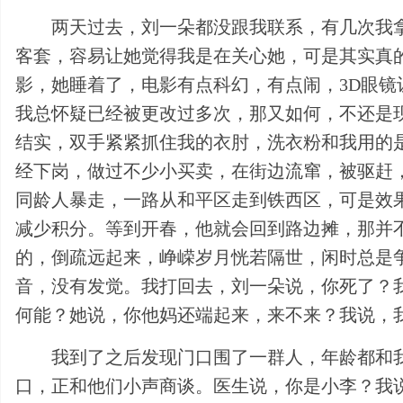
两天过去，刘一朵都没跟我联系，有几次我
客套，容易让她觉得我是在关心她，可是其实真
影，她睡着了，电影有点科幻，有点闹，3D眼
我总怀疑已经被更改过多次，那又如何，不还是
结实，双手紧紧抓住我的衣肘，洗衣粉和我用的
经下岗，做过不少小买卖，在街边流窜，被驱赶
同龄人暴走，一路从和平区走到铁西区，可是效
减少积分。等到开春，他就会回到路边摊，那并
的，倒疏远起来，峥嵘岁月恍若隔世，闲时总是
音，没有发觉。我打回去，刘一朵说，你死了？
何能？她说，你他妈还端起来，来不来？我说，
我到了之后发现门口围了一群人，年龄都和
口，正和他们小声商谈。医生说，你是小李？我