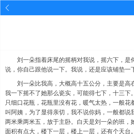
刘一朵指着床尾的摇柄对我说，摇六下，是
说，你自己跟他说一下。我说，还是应该铺垫一
刘一朵比我高，大概高十五公分，主要是高
我一下摇不了她那么瓷实，可能得七下，十三下
只细口花瓶，花瓶里没有花，暖气太热，一般花
叫阿姨，为了显得亲切，我不说你妈，一般都说
两米乘两米五，放于主卧。白天是刘一朵的班，
面积有点大，楼下一层，楼上一层，还有个天台