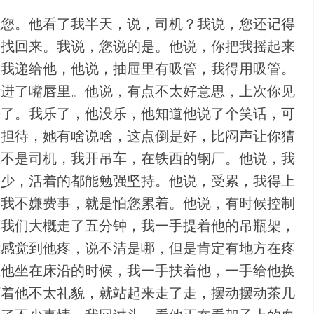
顾您。他看了我半天，说，司机？我说，您还记得
全找回来。我说，您说的是。他说，你把我摇起来
，我递给他，他说，抽屉里有吸管，我得用吸管。
渗进了嘴唇里。他说，有点不太好意思，上次你见
净了。我乐了，他没乐，他知道他说了个笑话，可
多担待，她有啥说啥，这点倒是好，比闷声让你猜
我不是司机，我开吊车，在铁西的钢厂。他说，我
子少，活着的都能勉强坚持。他说，受累，我得上
，我不嫌费事，就是怕您累着。他说，有时候控制
，我们大概走了五分钟，我一手提着他的吊瓶架，
我感觉到他疼，说不清是哪，但是肯定有地方在疼
在他坐在床沿的时候，我一手扶着他，一手给他换
盯着他不太礼貌，就站起来走了走，摆动摆动茶几