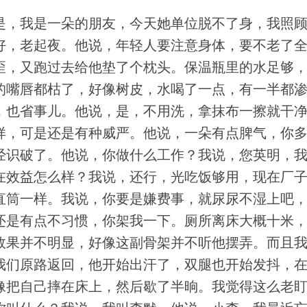
是，我是一朵的朋友，今天她单位脱不了身，我照
好，老起夜。他说，年轻人要注意身体，要不老了
歪，又跑过去给他垫了个枕头。保温瓶里的水足够
的嘴唇都枯了，好像树皮，水喝了一点，有一半都
，也省事儿。他说，是，不用洗，拿抹布一擦就干
样，可是还是有种威严。他说，一朵有点脾气，你
经识破了。他说，你做什么工作？我说，您英明，
在效益怎么样？我说，还行，光吃饭够用，现在厂
直筒一样。我说，你要是嫌费事，就尿尿不湿上吧
还是有点不习惯，你架我一下。厕所离床大概十米
效果并不明显，好像这副骨架并不听他摆弄。而且
我们原路返回，他开始出汗了，双腿也开始发抖，
像把自己摔在床上，然后歇了半晌。我觉得这么老