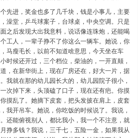
评个先进，奖金也多了几千块，钱是小事儿，主要
堂，澡堂，乒乓球案子，台球桌，中央空调。只是
见面之后发现大出我意料，说话像连珠炮，还能喝
是个工人，一辈子挣不了你这么一辆车。她说，你
短，马瘦毛长，以前不知道啥意思，今天坐在车
我小时候还开过，三个档位，柴油的，一开直颠，
知道，在新华街上，现在厂房还在，好大一片，据
的。我就在那的幼儿园长大的，幼儿园院子很小，
有一次掉下来，头顶磕了口子，现在还有疤。你摸
让你摸乱了。她摘下皮套，把头发披在肩上，皮套
说，我开吊车。她说，你吃饭的时候说了。我说，
静。还能俯视别人，都比我小，我一个不注意，就
个月挣多钱？我说，三千七，五险一金，如果我从