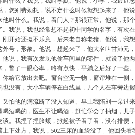
你叫什么？我说，我叫李默。他说，小李，我最近
说，您别费劲想，说不定什么时候就想起来了。他
来他叫什么。我说，看门人？那很正常。他说，那
了。我说，我也经常想不起初中同学的名字，有次
，刚开始还挺不乐意，后来老自称老猪。他说，我
这外号，形象。他说，想起来了，他大名叫甘沛元
。他说，我有次发现他偷车间里的零件，就说了他
来，瞥了一眼心率，略有点快，平躺之后好了一些
，你给它放出去吧。窗台空无一物，窗帘堆在一侧
鸟也没有，大小车辆停在白线里，几个人在车旁边
，又怕他的滴流断了没人知道。早上我陪刘一朵过
是喝酒喝的，医生不让喝酒，赶忙学会了抽烟，儿
交谈。我捏了捏脸颊，掀起被子看了看，没有排便
上下处方，我说，502三床的血袋没了。他回头