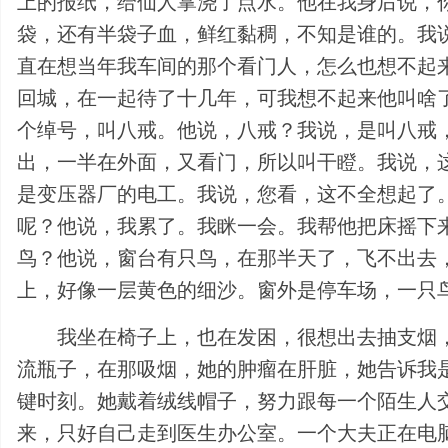
上的报纸，给仙人掌浇了点水。他在我身后说，
袋，还有半袋子血，鲜红黏稠，不知是谁的。我
直在想当年我车间的那个看门人，怎么也想不起
回城，在一起待了十几年，可我想不起来他叫啥
个绰号，叫八戒。他说，八戒？我说，是叫八戒
出，一半在外面，又看门，所以叫干瞪。我说，
是变压器厂的电工。我说，您看，这不全想起了
呢？他说，我累了。我眯一会。我帮他把床摇下
鸟？他说，窗台有只鸟，在那半天了，飞不出去
上，好像一层黄色的细沙。窗外是停车场，一只
我坐在椅子上，也在发困，很想出去抽支烟
流瓶子，在那吸烟，她的肿瘤在肝脏，她告诉我
键时刻。她戴着绒线帽子，努力跟每一个陌生人
来，只好自己走到医生办公室。一个大夫正在电脑