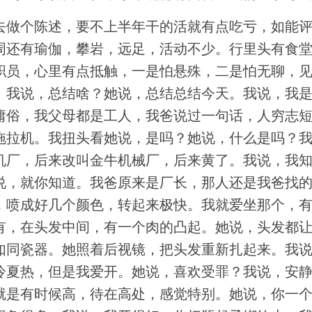
去做个陈述，要不上半年干的活就有点吃亏，如能
周还有瑜伽，攀岩，远足，活动不少。行里头有食
职员，心里有点抵触，一是怕悬殊，二是怕无聊，
。我说，总结啥？她说，总结总结今天。我说，我
庸俗，我父母都是工人，我爸说过一句话，人穷志
拖拉机。我扭头看她说，是吗？她说，什么是吗？
机厂，后来改叫金牛机械厂，后来黄了。我说，我
说，就你知道。我爸原来是厂长，那人还是我爸找
，喷成好几个颜色，转起来极快。我就爱坐那个，
有，在头发中间，有一个肉的凸起。她说，头发都
如同瓷器。她照着后视镜，把头发重新扎起来。我
冷夏热，但是我爱开。她说，喜欢受罪？我说，安
就是有时候高，待在高处，感觉特别。她说，你一