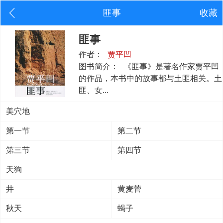
匪事
收藏
匪事
作者：
贾平凹
图书简介：
《匪事》是著名作家贾平凹
的作品，本书中的故事都与土匪相关。土
匪、女...
美穴地
第一节
第二节
第三节
第四节
天狗
井
黄麦菅
秋天
蝎子