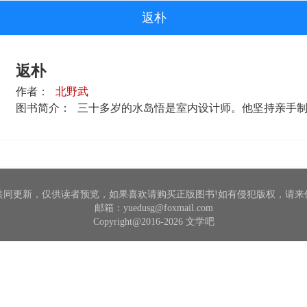
返朴
返朴
作者：
北野武
图书简介：
三十多岁的水岛悟是室内设计师。他坚持亲手制作
共同更新，仅供读者预览，如果喜欢请购买正版图书!如有侵犯版权，请来
邮箱：yuedusg@foxmail.com
Copyright@2016-2026 文学吧