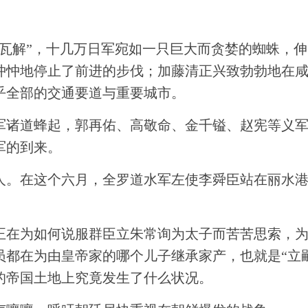
道瓦解”，十几万日军宛如一只巨大而贪婪的蜘蛛，
忡忡地停止了前进的步伐；加藤清正兴致勃勃地在
乎全部的交通要道与重要城市。
军诸道蜂起，郭再佑、高敬命、金千镒、赵宪等义
军的到来。
人。在这个六月，全罗道水军左使李舜臣站在丽水
正在为如何说服群臣立朱常询为太子而苦苦思索，
员都在为由皇帝家的哪个儿子继承家产，也就是“立
的帝国土地上究竟发生了什么状况。