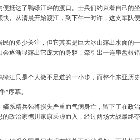
内便抵达了鸭绿江畔的渡口。士兵们约束着自己的
颇快。从清晨开始渡江，到下午一时许，这支军队
居民的多少关注，但它其实是巨大冰山露出水面的
山会逐渐显露出它庞大的身躯，牵引出一连串盘根
鸭绿江只是个人微不足道的一小步，而整个东亚历
争”序幕。
、嫡系精兵强将损失严重而气病身亡，留下了在政
忍的政治家德川家康乘虚而入，经过两场大战最终