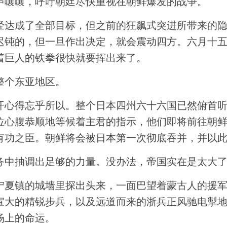
声嚷嚷，呼吁朝廷尽快重视在朝鲜爆发的战争。
经达成了全部目标，但之前的狂飙式突进所带来的
迟钝的，但一旦作出决定，就会震动四方。六月十
着巨人的铁拳很快就要挥出来了。
整个东亚地区。
开心得忘乎所以。整个日本四州六十六国已然俯首
位心腹恭顺地等候着主君的指示，他们即将前往朝鲜
有功之臣。朝鲜将会被日本第一次彻底吞并，并以
务中抽调出足够的力量。没办法，帝国实在是太大
宁夏镇的城墙里探出头来，一面巴望着蒙古人的援
宣大的精锐步兵，以及远道而来的浙兵正风驰电掣
场上的命运。