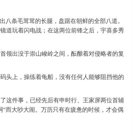
伸出八条毛茸茸的长腿，盘踞在朝鲜的全部八道。
咸镜道玩着闪电战；在这两位前锋之后，宇喜多秀
军首领出没于崇山峻岭之间，酝酿着对侵略者的复
港码头上，操练着龟船，没有任何人能够阻挡他的
为了这件事，已经先后有申时行、王家屏两位首辅
嗣”而大吵大闹。万历只有在疲惫的时候，才会偶