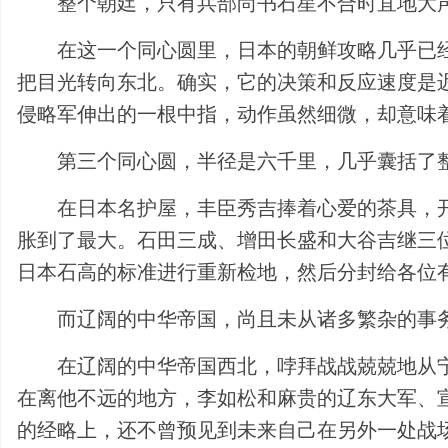
整个朝廷，只有兵部尚书石星不合时宜地大
在这一个同心圆里，日本的朝鲜攻略几乎已
把目光转向东北。确实，它的决策和反应速度是
侵略军伸出的一根中指，动作虽然细微，却意味
第三个同心圆，半径是六千里，几乎囊括了
在日本名护屋，丰臣秀吉捧着心爱的茶具，
胀到了最大。石田三成、增田长盛和大谷吉继三
日本石高的标准进行重新检地，然后分封给各位
而辽阔的中华帝国，尚且未从诸多繁杂的事
在辽阔的中华帝国西北，哱拜战战兢兢地从
在离他不远的地方，李如松和麻贵的辽东大军、
的经略上，还不曾预见到未来自己在另外一处战