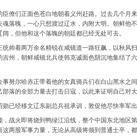
的臣僚们正面色苍白地朝着义州赶路。过去几个月
失魂落魄，一心只想渡过辽水，内附大明。朝鲜他
辽阔，但他和这个落魄的朝廷都已经无处可去。
正统帅着两万余名精锐在咸镜道一路狂飙，以秋风
的吉州，朝鲜咸镜北兵使韩克诚面色阴沉地集结了
佥事努尔哈赤正带着他的女真骑兵们在白山黑水之
己部落的全部力量去打击日寇，以此来证明自己对
绍勋已经移文辽东副总兵祖承训，敦促他尽快率军
能，战火即将烧到鸭绿江沿线，整个中国东北地区
而这两股军事力量，无论从高级将领到普通士卒，