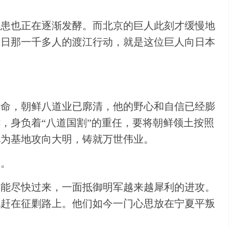
隐患也正在逐渐发酵。而北京的巨人此刻才缓慢地
五日那一千多人的渡江行动，就是这位巨人向日本
听命，朝鲜八道业已廓清，他的野心和自信已经膨
，身负着“八道国割”的重任，要将朝鲜领土按照
此为基地攻向大明，铸就万世伟业。
了。
军能尽快过来，一面抵御明军越来越犀利的进攻。
地赶在征剿路上。他们如今一门心思放在宁夏平叛