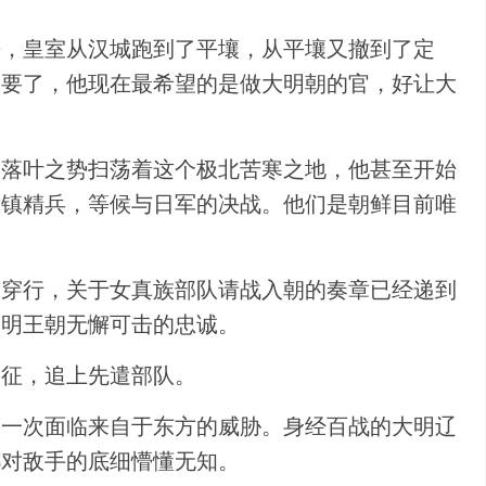
来，皇室从汉城跑到了平壤，从平壤又撤到了定
不要了，他现在最希望的是做大明朝的官，好让大
扫落叶之势扫荡着这个极北苦寒之地，他甚至开始
六镇精兵，等候与日军的决战。他们是朝鲜目前唯
间穿行，关于女真族部队请战入朝的奏章已经递到
大明王朝无懈可击的忠诚。
出征，追上先遣部队。
第一次面临来自于东方的威胁。身经百战的大明辽
都对敌手的底细懵懂无知。