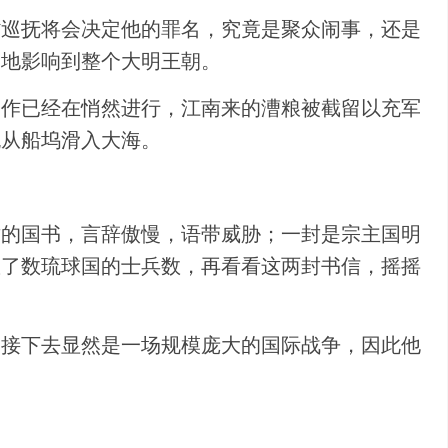
省巡抚将会决定他的罪名，究竟是聚众闹事，还是
刻地影响到整个大明王朝。
工作已经在悄然进行，江南来的漕粮被截留以充军
舰从船坞滑入大海。
贡的国书，言辞傲慢，语带威胁；一封是宗主国明
数了数琉球国的士兵数，再看看这两封书信，摇摇
，接下去显然是一场规模庞大的国际战争，因此他