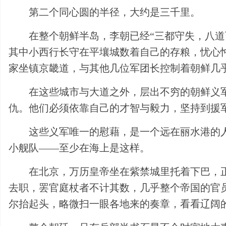
第二个同心圆的半径，大约是三千里。
在整个朝鲜半岛，李朝已经“三都守失，八
其中小西行长守在平壤城数着自己的存粮，忧心
家坐镇京畿道，与其他几位军团长控制着朝鲜几
在这些城市与大道之外，层出不穷的朝鲜义
仇。他们必须依靠自己的才智与毅力，坚持到援
这些义军唯一的慰藉，是一个远在丽水港的
小舰队——至少在海上是这样。
在北京，万历皇帝坐在紫禁城里托着下巴，
去职，罢官庭杖者不计其数，几乎整个帝国的官
尔抬起头，略微扫一眼各地来的奏章，看看辽阔