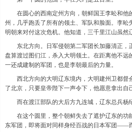
在圆心的西南定州方向，朝鲜国王李昖和他
州，几乎跑丢了所有的领土、军队和脸面。李昖
明朝来对付这次危机。他知道，三千里江山虽然
东北方向。日军侵朝第二军团长加藤清正，
盘算渡过图们江，杀入大明领土。在距离他不远
一还成建制的军团，也是李朝最后的力量。
西北方向的大明辽东境内，大明建州卫都督
了北京，只要皇帝陛下一声令下，他愿意拿出自
而在渡江部队的大后方九连城，辽东总兵杨
在这个圆里，整个朝鲜失去了遮护辽东的功
东军团，即将面对同样身经百战的日本军团——