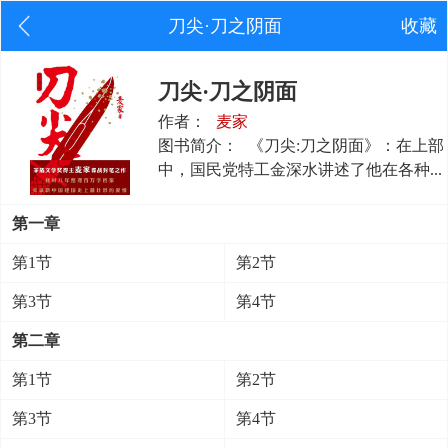
刀尖·刀之阴面
收藏
刀尖·刀之阴面
作者：
麦家
图书简介：
《刀尖:刀之阴面》：在上部
中，国民党特工金深水讲述了他在各种...
第一章
第1节
第2节
第3节
第4节
第二章
第1节
第2节
第3节
第4节