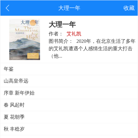
大理一年
收藏
大理一年
作者：
艾礼凯
图书简介：
2020年，在北京生活了多年
的艾礼凯遭遇个人感情生活的重大打击
（他...
年鉴
山高皇帝远
序章 新年伊始
春 风起时
夏 花朝季
秋 丰稔岁