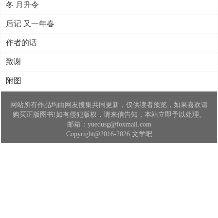
冬 月升令
后记 又一年春
作者的话
致谢
附图
网站所有作品均由网友搜集共同更新，仅供读者预览，如果喜欢请
购买正版图书!如有侵犯版权，请来信告知，本站立即予以处理。
邮箱：yuedusg@foxmail.com
Copyright@2016-2026 文学吧