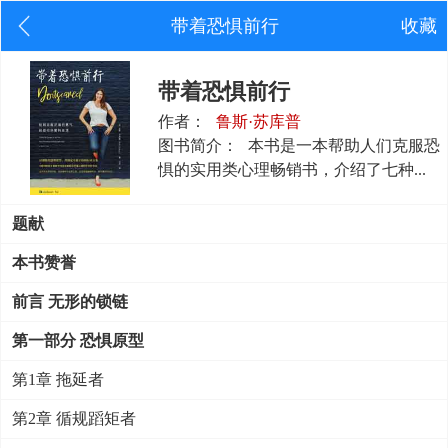
带着恐惧前行
收藏
带着恐惧前行
作者：
鲁斯·苏库普
图书简介：
本书是一本帮助人们克服恐
惧的实用类心理畅销书，介绍了七种...
题献
本书赞誉
前言 无形的锁链
第一部分 恐惧原型
第1章 拖延者
第2章 循规蹈矩者