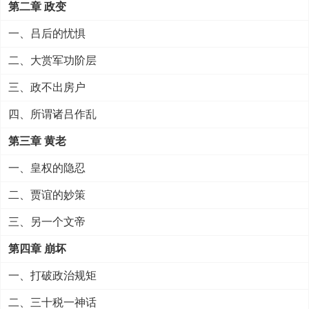
第二章 政变
一、吕后的忧惧
二、大赏军功阶层
三、政不出房户
四、所谓诸吕作乱
第三章 黄老
一、皇权的隐忍
二、贾谊的妙策
三、另一个文帝
第四章 崩坏
一、打破政治规矩
二、三十税一神话