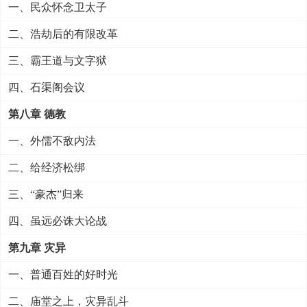
一、民众怀念卫太子
二、浩劫后的有限改革
三、霸王道与文字狱
四、石渠阁会议
第八章 德教
一、外儒不敌内法
二、给经济松绑
三、“豪杰”归来
四、虽远必诛大论战
第九章 灾异
一、普通百姓的好时光
二、庙堂之上，灾异乱斗