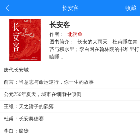
长安客
收藏
长安客
作者：
北溟鱼
图书简介：
长安的大雨天，杜甫睡在青
苔与积水里；李白困在翰林院的书堆里打
瞌睡...
唐代长安城
前言：当意志与命运逆行，你一生的故事
公元756年夏天，城市在细雨中倾倒
王维：天之骄子的陨落
杜甫：长安奥德赛
李白：赌徒