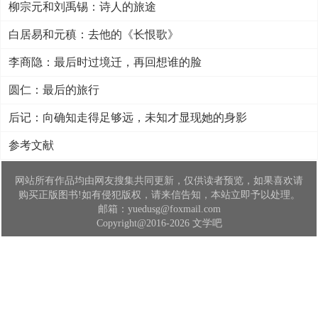
柳宗元和刘禹锡：诗人的旅途
白居易和元稹：去他的《长恨歌》
李商隐：最后时过境迁，再回想谁的脸
圆仁：最后的旅行
后记：向确知走得足够远，未知才显现她的身影
参考文献
网站所有作品均由网友搜集共同更新，仅供读者预览，如果喜欢请
购买正版图书!如有侵犯版权，请来信告知，本站立即予以处理。
邮箱：yuedusg@foxmail.com
Copyright@2016-2026 文学吧