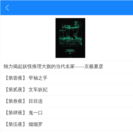
独力揭起妖怪推理大旗的当代名家——京极夏彦
【第壹夜】 窄袖之手
【第贰夜】 文车妖妃
【第叁夜】 目目连
【第肆夜】 鬼一口
【第伍夜】 烟烟罗