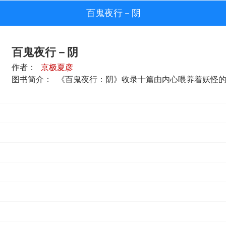
百鬼夜行－阴
百鬼夜行－阴
作者：
京极夏彦
图书简介：
《百鬼夜行：阴》收录十篇由内心喂养着妖怪的平