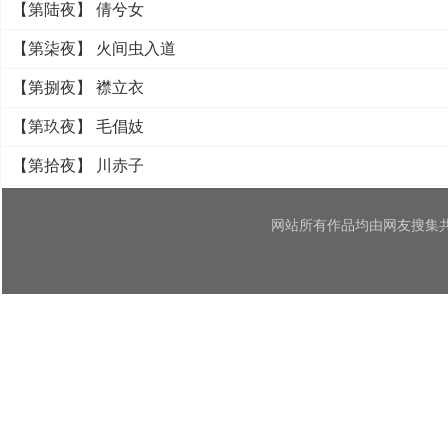
【第陆夜】 倩兮女
【第柒夜】 火间虫入道
【第捌夜】 襟立衣
【第玖夜】 毛倡妓
【第拾夜】 川赤子
网站所有作品均由网友搜集