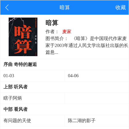
暗算
收藏
暗算
作者：
麦家
图书简介：
《暗算》是中国现代作家麦
家于2003年通过人民文学出版社出版的长
篇悬...
序曲 奇特的邂逅
01-03
04-06
上部 听风者
瞎子阿炳
中部 看风者
有问题的天使
陈二湖的影子