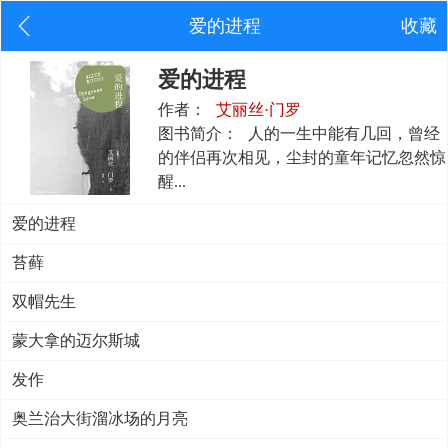
爱的进程
收藏
爱的进程
作者：
艾丽丝·门罗
图书简介：
人的一生中能有几回，曾经
的伴侣再次相见，尘封的童年记忆忽然惊
醒...
爱的进程
苔藓
双帽先生
蒙大拿的迈尔斯城
发作
奥兰治大街溜冰场的月亮