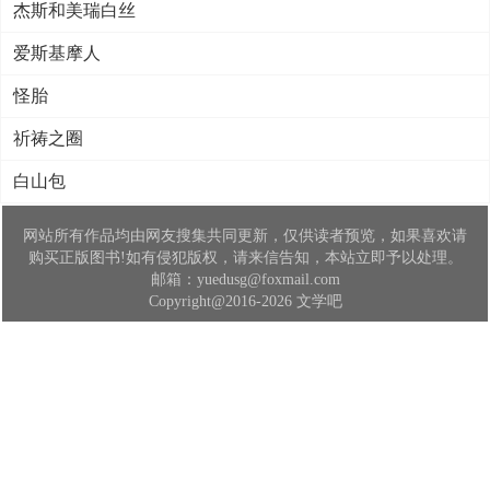
杰斯和美瑞白丝
爱斯基摩人
怪胎
祈祷之圈
白山包
网站所有作品均由网友搜集共同更新，仅供读者预览，如果喜欢请
购买正版图书!如有侵犯版权，请来信告知，本站立即予以处理。
邮箱：yuedusg@foxmail.com
Copyright@2016-2026 文学吧